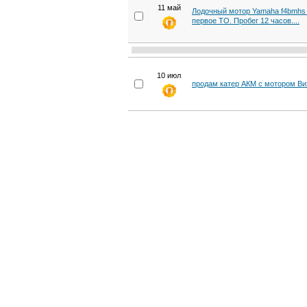
11 май
Лодочный мотор Yamaha f4bmhs 4
первое ТО. Пробег 12 часов....
10 июл
продам катер АКМ с мотором Ви