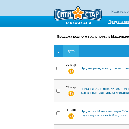
Недвижимо
Продажа ав
МАХАЧКАЛА
Продажа водного транспорта в Махачкале
0
Дата
27 мар
Продам речную яхту. Перестраи
21 мар
Двигатель Cummins 6BTA5.9-MСо
характеристики:Объем двигателя: 
11 апр
Продаётся Моторная лодка Обь 3,
грузоподъёмность 400 кг., пасс