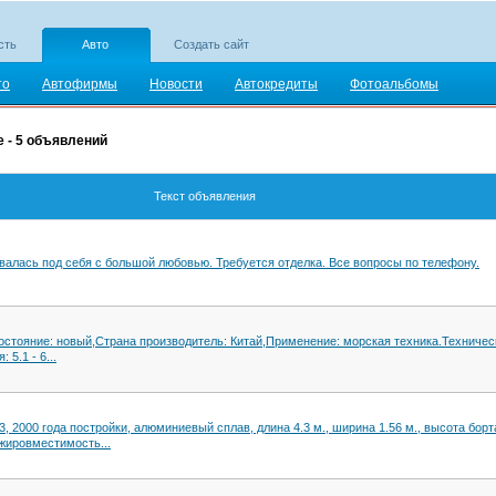
сть
Авто
Создать сайт
то
Автофирмы
Новости
Автокредиты
Фотоальбомы
 - 5 объявлений
Текст объявления
валась под себя с большой любовью. Требуется отделка. Все вопросы по телефону.
стояние: новый,Страна производитель: Китай,Применение: морская техника.Техничес
5.1 - 6...
 2000 года постройки, алюминиевый сплав, длина 4.3 м., ширина 1.56 м., высота борта
ажировместимость...