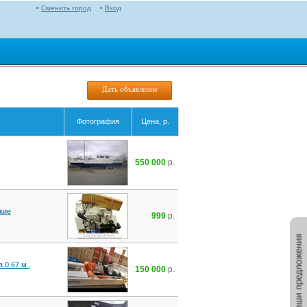
Сменить город
Вход
Дать объявление
Фотография
Цена, р.
550 000
р.
кие
999
р.
 0.67 м.,
150 000
р.