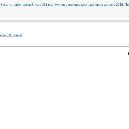
 л.с. четырёхтактный, нога 381 мм. Куплен у официального дилера в августе 2015. Пр
хорь 30, новый